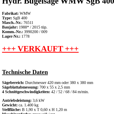
Hydr. Bügelsäge WMW SgB 40
Fabrikat:
WMW
Type:
SgB 400
Masch.-Nr.
: 76511
Baujahr:
1988* / 2015 tüp.
Komm.-Nr.:
3990200 / 009
Lager-Nr.:
1778
+++ VERKAUFT +++
Technische Daten
Sägebereich:
Durchmesser 420 mm oder 380 x 380 mm
Sägeblattabmessung:
700 x 55 x 2,5 mm
4 Schnittgeschwindigkeiten:
42 / 52 / 68 / 84 m/min.
Antriebsleistung:
3,6 kW
Gewicht:
ca. 1.400 kg
Stellfläche:
B 1,90 x T 0,60 x H 1,20 m