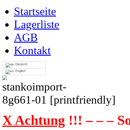
Startseite
Lagerliste
AGB
Kontakt
Deutsch
English
[printfriendly]
X Achtung
!!! – – – S