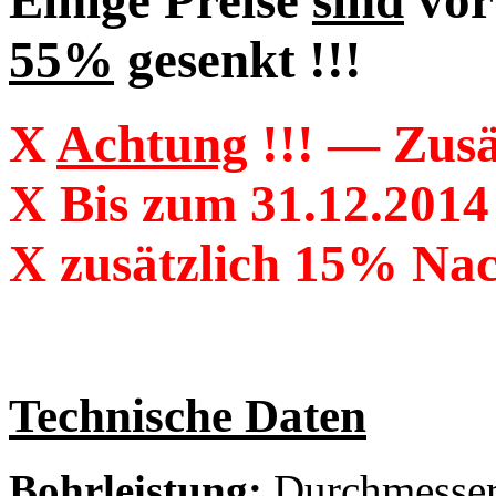
Einige Preise
sind
vor
55%
gesenkt !!!
X
Achtung
!!! — Zusä
X
Bis zum 31.12.2014
X
zusätzlich 15% Nac
Technische Daten
Bohrleistung:
Durchmesser