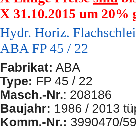
X 31.10.2015 um 20% g
Hydr. Horiz. Flachschle
ABA FP 45 / 22
Fabrikat:
ABA
Type:
FP 45 / 22
Masch.-Nr.
: 208186
Baujahr:
1986 / 2013 tü
Komm.-Nr.:
3990470/5