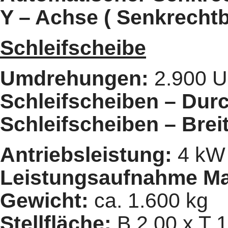
Y – Achse ( Senkrech
Schleifscheibe
Umdrehungen:
2.900 U 
Schleifscheiben – Dur
Schleifscheiben – Brei
Antriebsleistung:
4 kW
Leistungsaufnahme Ma
Gewicht:
ca. 1.600 kg
Stellfläche:
B 2,00 x T 