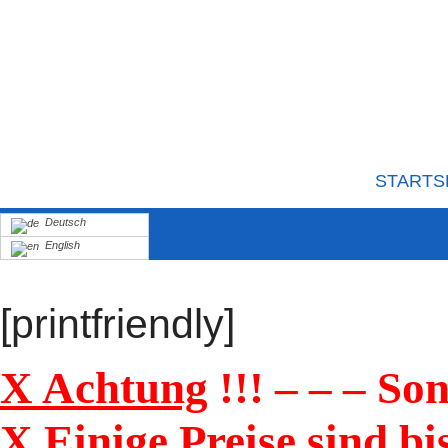
STARTS
Deutsch
English
[printfriendly]
X Achtung
!!! – – – So
X Einige Preise
sind
bi